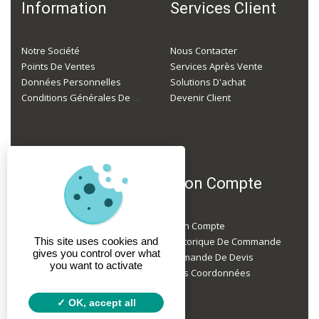
Information
Services Client
Notre Société
Nous Contacter
Points De Ventes
Services Après Vente
Données Personnelles
Solutions D'achat
Conditions Générales De Ventes
Devenir Client
F.A.Q
Mon Compte
Je Suis Professionnel, Mais Je N'ai Pas Encore De Compte, Comment Faire ?
Mon Compte
Je Ne Suis Pas Un Professionnel, Puis-Je Acheter Du Matériel Chez Vous ?
This site uses cookies and
Historique De Commande
gives you control over what
Faites-Vous Des Livraisons À Domicile ?
Demande De Devis
you want to activate
Mes Coordonnées
OK, accept all