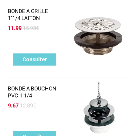
BONDE A GRILLE
1'1/4 LAITON
11.99
15.98€
Consulter
BONDE A BOUCHON
PVC 1'1/4
9.67
12.89€