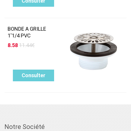
Consulter
BONDE A GRILLE
1'1/4 PVC
8.58
11.44€
Consulter
Notre Société