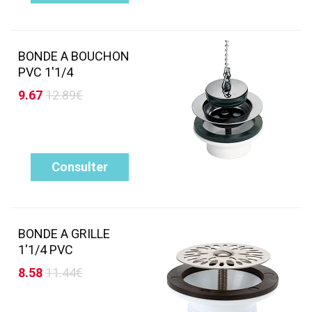
BONDE A BOUCHON
PVC 1'1/4
9.67
12.89€
Consulter
BONDE A GRILLE
1'1/4 PVC
8.58
11.44€