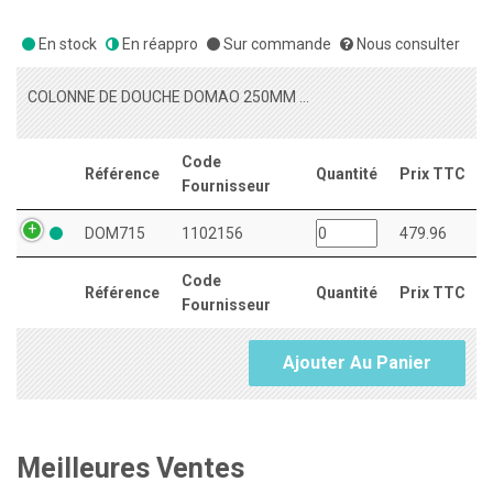
En stock
En réappro
Sur commande
Nous consulter
COLONNE DE DOUCHE DOMAO 250MM CARRE METAL + 3 JETS CORPS TIEDE (ADOU4)
Code
Référence
Quantité
Prix TTC
Fournisseur
DOM715
1102156
479.96
Code
Référence
Quantité
Prix TTC
Fournisseur
Ajouter Au Panier
Meilleures Ventes