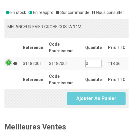
En stock
En réappro
Sur commande
Nous consulter
MELANGEUR EVIER GROHE COSTA 'L' MURAL SANS RACCORDS
Code
Référence
Quantité
Prix TTC
Fournisseur
31182001
31182001
118.36
Code
Référence
Quantité
Prix TTC
Fournisseur
Ajouter Au Panier
Meilleures Ventes