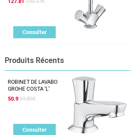
127.81
150.37€
Consulter
Produits Récents
ROBINET DE LAVABO
GROHE COSTA 'L'
50.9
59.89€
Consulter