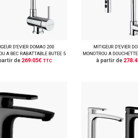
IGEUR D'EVIER DOMAO 200
CONSULTER
MITIGEUR D'EVIER D
CONSULT
U A BEC RABATTABLE BUTEE 5
MONOTROU A DOUCHETTE 
Demande de devis
Demande de de
partir de
269.05€
à partir de
278.
TTC
TTC