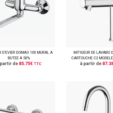
TTC
R D'EVIER DOMAO 100 MURAL A
CONSULTER
MITIGEUR DE LAVABO 
CONSULT
BUTEE A 50%
CARTOUCHE C2 MODELE 
Demande de devis
Demande de de
 partir de
85.75€
à partir de
87.3
TTC