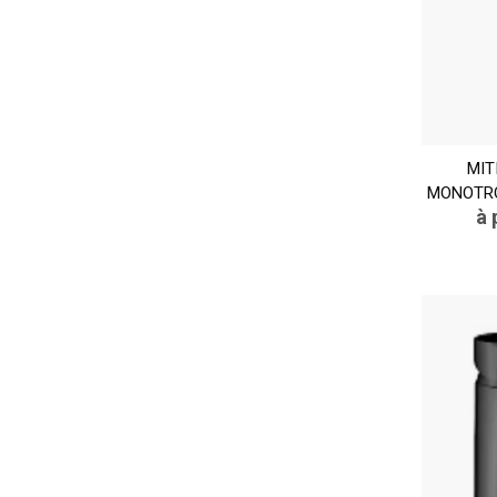
MIT
MONOTRO
à 