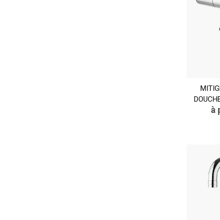
MITI
DOUCHE
à 