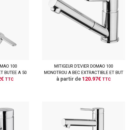
TTC
OMAO 100
ER
MITIGEUR D'EVIER DOMAO 100
CONSULTER
T BUTEE A 50
MONOTROU A BEC EXTRACTIBLE ET BUT
vis
Demande de devis
2€
à partir de
120.97€
TTC
TTC