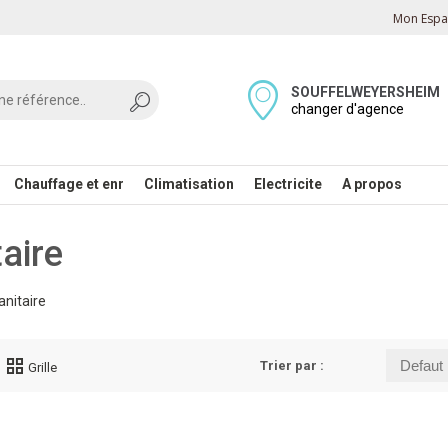
Mon Espac
SOUFFELWEYERSHEIM
changer d'agence
Chauffage et enr
Climatisation
Electricite
A propos
taire
anitaire
Trier par :
Grille