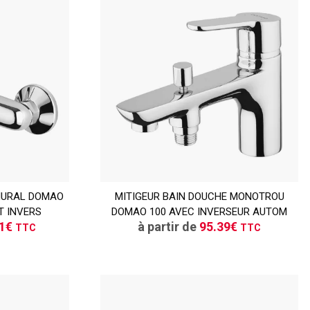
TTC
MURAL DOMAO
ER
MITIGEUR BAIN DOUCHE MONOTROU
CONSULTER
T INVERS
DOMAO 100 AVEC INVERSEUR AUTOM
vis
Demande de devis
01€
à partir de
95.39€
TTC
TTC