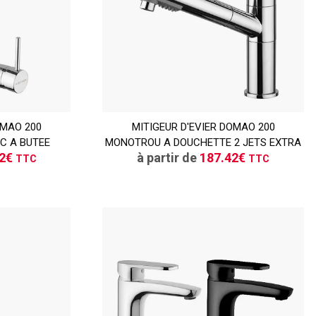
TTC
OMAO 200
ER
MITIGEUR D'EVIER DOMAO 200
CONSULTER
C A BUTEE
MONOTROU A DOUCHETTE 2 JETS EXTRA
vis
Demande de devis
92€
à partir de
187.42€
TTC
TTC
TTC