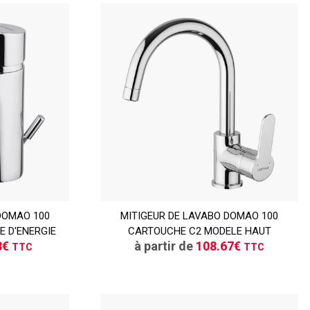
TTC
DOMAO 100
ER
MITIGEUR DE LAVABO DOMAO 100
CONSULTER
 D'ENERGIE
CARTOUCHE C2 MODELE HAUT
vis
Demande de devis
3€
à partir de
108.67€
TTC
TTC