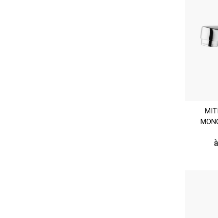
MIT
MONO
à