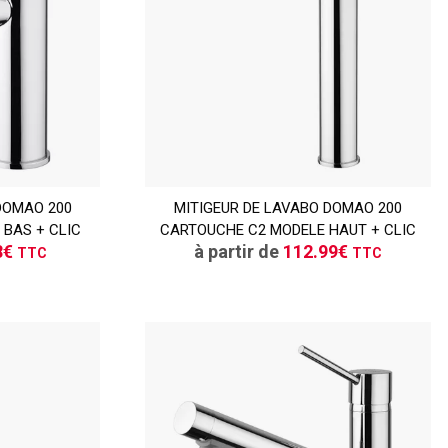
TTC
DOMAO 200
ER
MITIGEUR DE LAVABO DOMAO 200
CONSULTER
BAS + CLIC
CARTOUCHE C2 MODELE HAUT + CLIC
vis
Demande de devis
8€
à partir de
112.99€
TTC
TTC