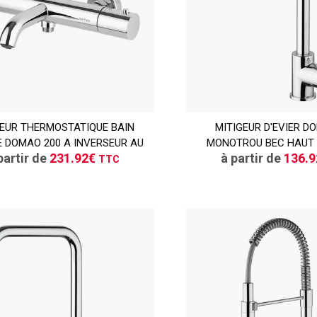
TTC
GEUR THERMOSTATIQUE BAIN
CONSULTER
MITIGEUR D'EVIER D
CONSULT
 DOMAO 200 A INVERSEUR AU
MONOTROU BEC HAUT 
Demande de devis
Demande de de
partir de
231.92€
à partir de
136.
TTC
TTC