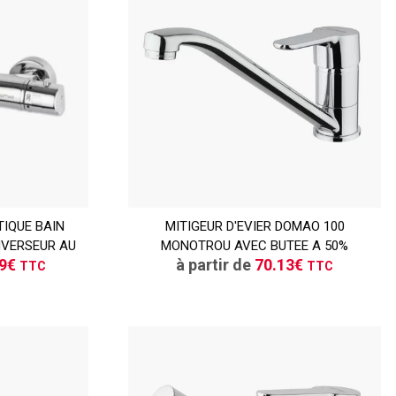
TTC
IQUE BAIN
ER
MITIGEUR D'EVIER DOMAO 100
CONSULTER
NVERSEUR AU
MONOTROU AVEC BUTEE A 50%
vis
Demande de devis
29€
à partir de
70.13€
TTC
TTC