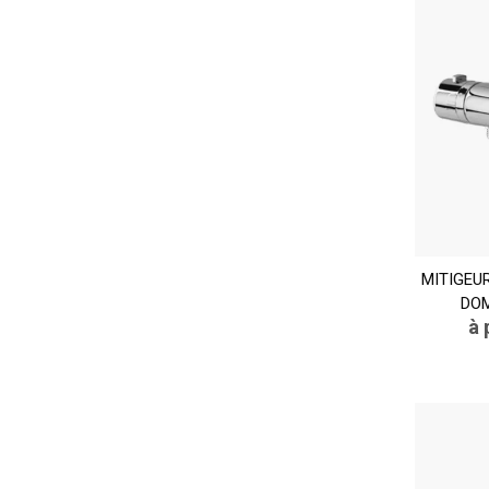
MITIGEU
DOM
à 