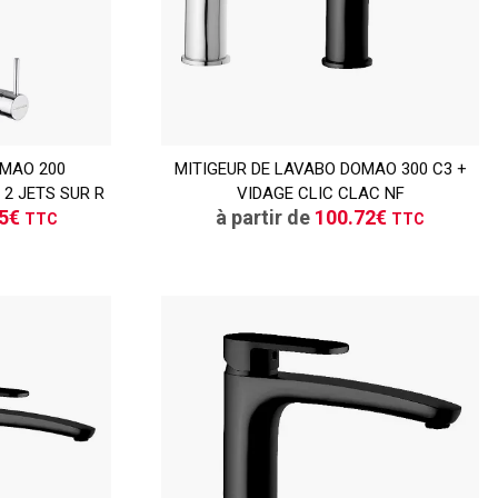
OMAO 200
ER
MITIGEUR DE LAVABO DOMAO 300 C3 +
CONSULTER
2 JETS SUR R
VIDAGE CLIC CLAC NF
vis
Demande de devis
45€
à partir de
100.72€
TTC
TTC
TTC