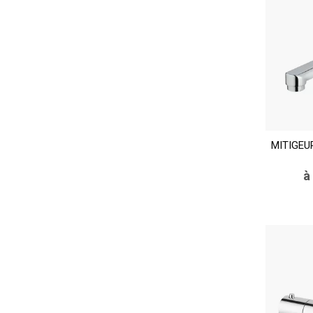
MITIGEU
à