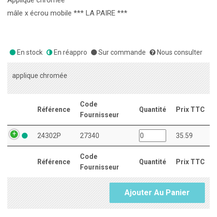
Applique chromée
mâle x écrou mobile *** LA PAIRE ***
En stock
En réappro
Sur commande
Nous consulter
applique chromée
Code
Référence
Quantité
Prix TTC
Fournisseur
24302P
27340
35.59
Code
Référence
Quantité
Prix TTC
Fournisseur
Ajouter Au Panier