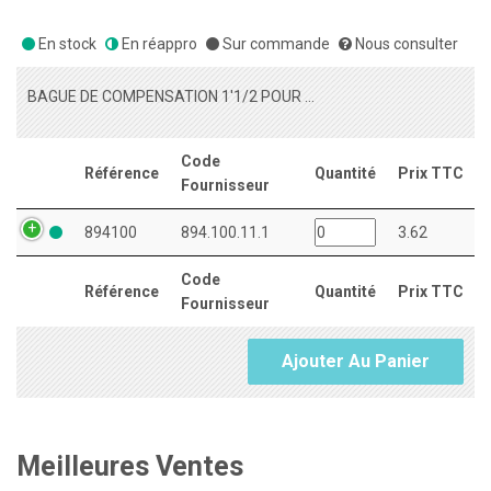
En stock
En réappro
Sur commande
Nous consulter
BAGUE DE COMPENSATION 1'1/2 POUR SIPHON EVIER 111821
Code
Référence
Quantité
Prix TTC
Fournisseur
894100
894.100.11.1
3.62
Code
Référence
Quantité
Prix TTC
Fournisseur
Ajouter Au Panier
Meilleures Ventes