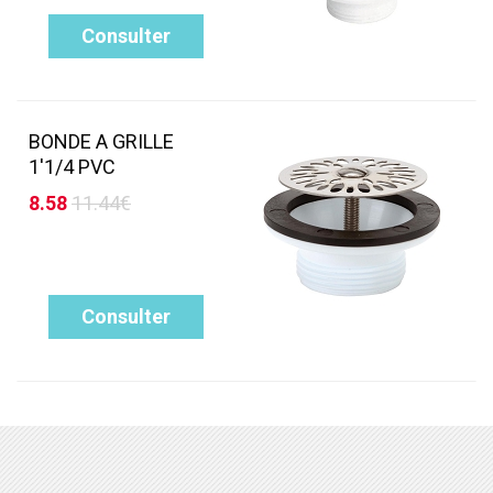
Consulter
BONDE A GRILLE
1'1/4 PVC
8.58
11.44€
Consulter