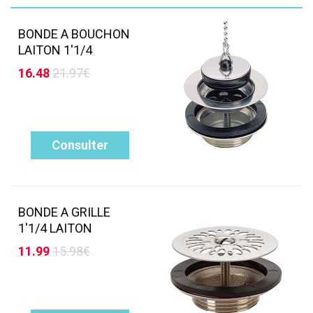
BONDE A BOUCHON
LAITON 1'1/4
16.48
21.97€
Consulter
BONDE A GRILLE
1'1/4 LAITON
11.99
15.98€