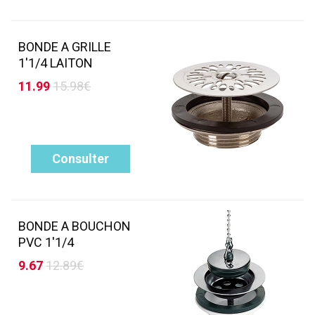
BONDE A GRILLE
1'1/4 LAITON
11.99
15.98€
Consulter
BONDE A BOUCHON
PVC 1'1/4
9.67
12.89€