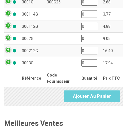
3001G
300G26
2.68
300114G
3.77
300112G
4.88
3002G
9.05
300212G
16.40
3003G
17.94
Code
Référence
Quantité
Prix TTC
Fournisseur
Ajouter Au Panier
Meilleures Ventes