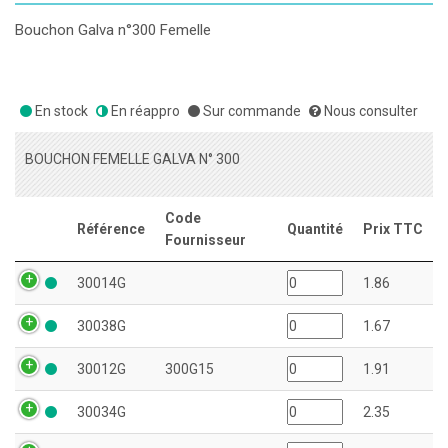
Bouchon Galva n°300 Femelle
En stock
En réappro
Sur commande
Nous consulter
BOUCHON FEMELLE GALVA N° 300
Code
Référence
Quantité
Prix TTC
Fournisseur
30014G
1.86
30038G
1.67
30012G
300G15
1.91
30034G
2.35