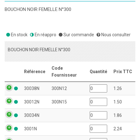
BOUCHON NOIR FEMELLE N°300
En stock
En réappro
Sur commande
Nous consulter
BOUCHON NOIR FEMELLE N°300
Code
Référence
Quantité
Prix TTC
Fournisseur
30038N
300N12
1.26
30012N
300N15
1.50
30034N
1.86
3001N
2.24