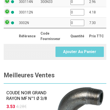
300114N
300N33
2.96
300112N
4.18
3002N
7.30
Code
Référence
Quantité
Prix TTC
Fournisseur
Ajouter Au Panier
Meilleures Ventes
COUDE NOIR GRAND
RAYON MF N°1 Ø 3/8
3.53
4.28€