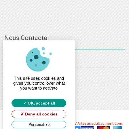
Nous Contacter
03 - 88 - 32 - 86 - 52
info@estsanitaire.fr
This site uses cookies and
gives you control over what
christophe.maring@estsanitaire.fr
you want to activate
OK, accept all
Deny all cookies
Copyright © 2026 Est Sanitaire by
Soft13
/
Artesansdubatiment.com
.
Personalize