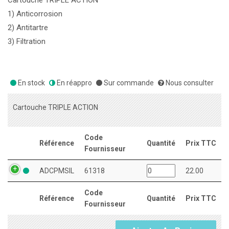
Cartouche TRIPLE ACTION
1) Anticorrosion
2) Antitartre
3) Filtration
En stock
En réappro
Sur commande
Nous consulter
Cartouche TRIPLE ACTION
Code
Référence
Quantité
Prix TTC
Fournisseur
ADCPMSIL
61318
22.00
Code
Référence
Quantité
Prix TTC
Fournisseur