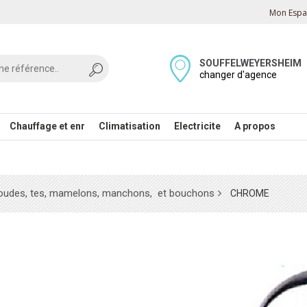
Mon Espac
SOUFFELWEYERSHEIM
changer d'agence
Chauffage et enr
Climatisation
Electricite
A propos
oudes, tes, mamelons, manchons, et bouchons
CHROME