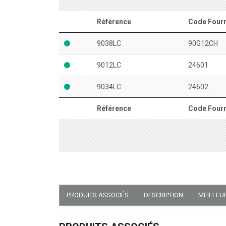
Référence
Code Fourn
9038LC
90G12CH
9012LC
24601
9034LC
24602
Référence
Code Fourn
PRODUITS ASSOCIÉS
DESCRIPTION
MEILLEU