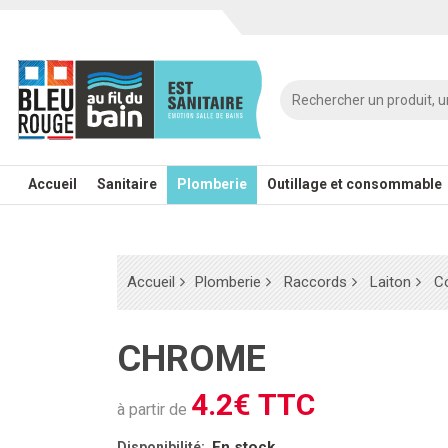
Accueil
Sanitaire
Plomberie
Outillage et consommable
Accueil
Plomberie
Raccords
Laiton
C
CHROME
4.2€ TTC
à partir de
En stock
Disponibilité: