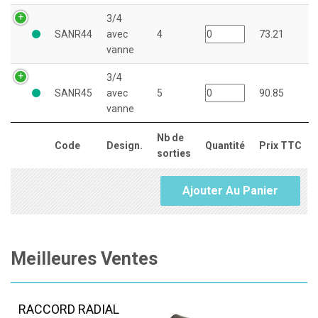
3/4
SANR44
avec
4
73.21
vanne
3/4
SANR45
avec
5
90.85
vanne
Nb de
Code
Design.
Quantité
Prix TTC
sorties
Ajouter Au Panier
Meilleures Ventes
RACCORD RADIAL