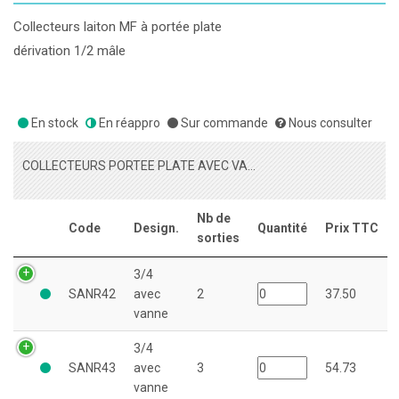
Collecteurs laiton MF à portée plate
dérivation 1/2 mâle
En stock
En réappro
Sur commande
Nous consulter
COLLECTEURS PORTEE PLATE AVEC VANNE
Nb de
Code
Design.
Quantité
Prix TTC
sorties
3/4
SANR42
avec
2
37.50
vanne
3/4
SANR43
avec
3
54.73
vanne