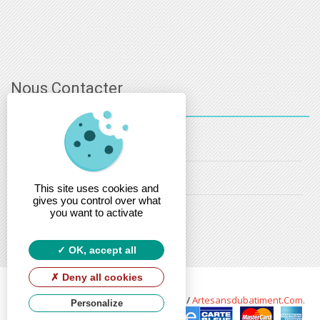
Nous Contacter
03 - 88 - 32 - 86 - 52
info@estsanitaire.fr
This site uses cookies and
gives you control over what
christophe.maring@estsanitaire.fr
you want to activate
OK, accept all
Deny all cookies
Copyright © 2026 Est Sanitaire by
Soft13
/
Artesansdubatiment.com
.
Personalize