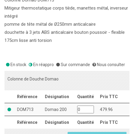
Colonne Domao DOM713
Mitigeur thermostatique corps tiède, manettes métal, inverseur
intégré
pomme de tête métal de Ø250mm anticalcaire
douchette à 3 jets ABS anticalcaire bouton poussoir - flexible
175cm lisse anti torsion
En stock
En réappro
Sur commande
Nous consulter
Colonne de Douche Domao
Référence
Désignation
Quantité
Prix TTC
DOM713
Domao 200
479.96
Référence
Désignation
Quantité
Prix TTC