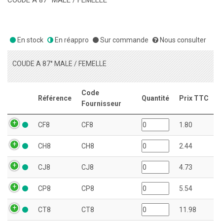
COUDE A 87° MALE / FEMELLE
En stock
En réappro
Sur commande
Nous consulter
COUDE A 87° MALE / FEMELLE
Code
Référence
Quantité
Prix TTC
Fournisseur
CF8
CF8
1.80
CH8
CH8
2.44
CJ8
CJ8
4.73
CP8
CP8
5.54
CT8
CT8
11.98