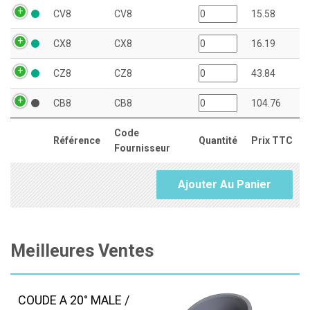
CV8
CV8
15.58
CX8
CX8
16.19
CZ8
CZ8
43.84
CB8
CB8
104.76
Code
Référence
Quantité
Prix TTC
Fournisseur
Ajouter Au Panier
Meilleures Ventes
COUDE A 20° MALE /