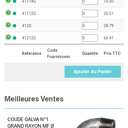
41114G
15.50
41112G
20.51
412G
28.79
41212G
60.41
Code
Référence
Quantité
Prix TTC
Fournisseur
Ajouter Au Panier
Meilleures Ventes
COUDE GALVA N°1
GRAND RAYON MF Ø