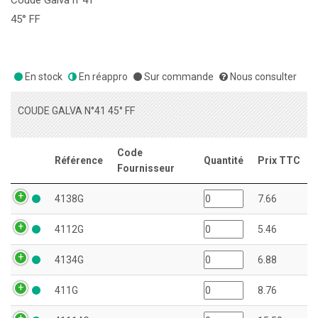
Coude Galva n°41
45° FF
En stock
En réappro
Sur commande
Nous consulter
COUDE GALVA N°41 45° FF
Code
Référence
Quantité
Prix TTC
Fournisseur
4138G
7.66
4112G
5.46
4134G
6.88
411G
8.76