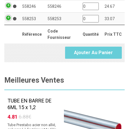
558246
558246
24.67
558253
558253
33.07
Code
Référence
Quantité
Prix TTC
Fournisseur
Ajouter Au Panier
Meilleures Ventes
TUBE EN BARRE DE
6ML 15 x 1,2
4.81
6.88€
Tube Prestabo acier non allié,