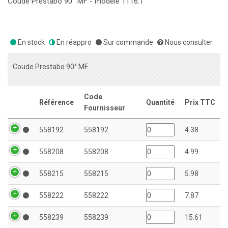
Coude Prestabo 90° MF - modèle 1116.1
En stock
En réappro
Sur commande
Nous consulter
Coude Prestabo 90° MF
Code
Référence
Quantité
Prix TTC
Fournisseur
558192
558192
4.38
558208
558208
4.99
558215
558215
5.98
558222
558222
7.87
558239
558239
15.61