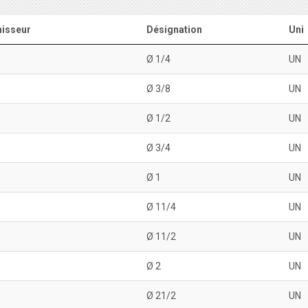
isseur
Désignation
Uni
Ø 1/4
UN
Ø 3/8
UN
Ø 1/2
UN
Ø 3/4
UN
Ø 1
UN
Ø 11/4
UN
Ø 11/2
UN
Ø 2
UN
Ø 21/2
UN