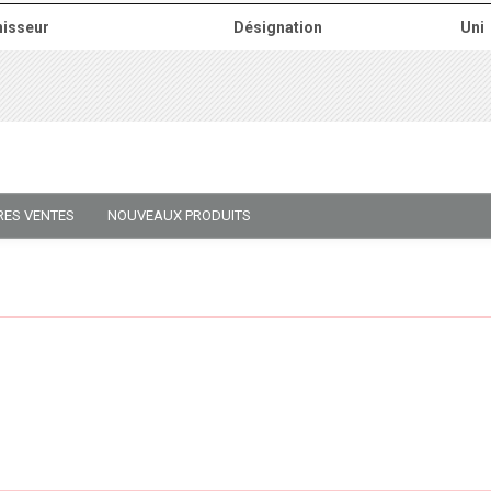
isseur
Désignation
Uni
RES VENTES
NOUVEAUX PRODUITS