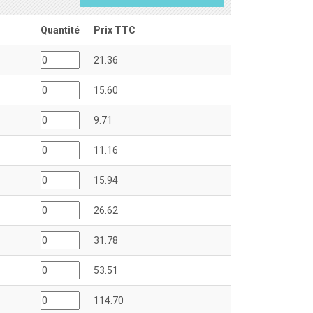
Quantité
Prix TTC
21.36
15.60
9.71
11.16
15.94
26.62
31.78
53.51
114.70