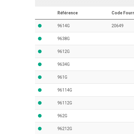
Référence
Code Fourn
9614G
20649
9638G
9612G
9634G
961G
96114G
96112G
962G
96212G