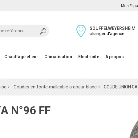
Mon Espac
SOUFFELWEYERSHEIM
changer d'agence
Chauffage et enr
Climatisation
Electricite
A propos
nise
Coudes en fonte malleable a coeur blanc
COUDE UNION GAL
A N°96 FF