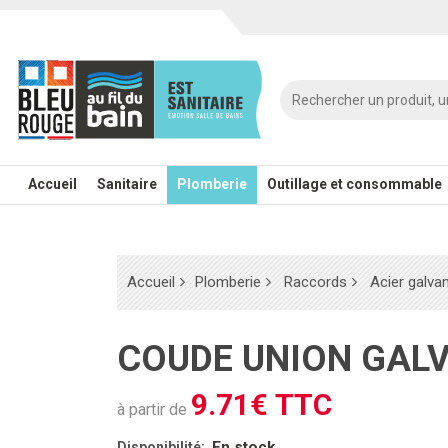
Accueil
Sanitaire
Plomberie
Outillage et consommable
Accueil
Plomberie
Raccords
Acier galva
COUDE UNION GALV
9.71€ TTC
à partir de
En stock
Disponibilité: