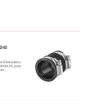
 Ø40
x d'évacuation.
 droits DC, pour
s.....