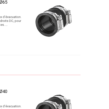
 Ø65
x d'évacuation.
 droits DC, pour
s.....
 Ø40
x d'évacuation.