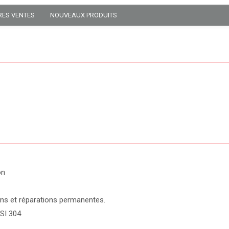
RES VENTES
NOUVEAUX PRODUITS
on
ns et réparations permanentes.
ISI 304