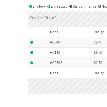
En stock
En réappro
Sur commande
Nou
Flex-Seal Plus AC
Code
Design.
AC0401
32/40
AC110
32-50
AC0502
40-50
Code
Design.