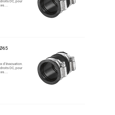
 droits DC, pour
s.....
 Ø65
x d'évacuation.
 droits DC, pour
s.....