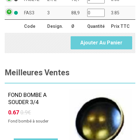
FAS3
3
88,9
3.85
Code
Design.
Ø
Quantité
Prix TTC
Ajouter Au Panier
Meilleures Ventes
FOND BOMBE A
SOUDER 3/4
0.67
0.9€
Fond bombé à souder