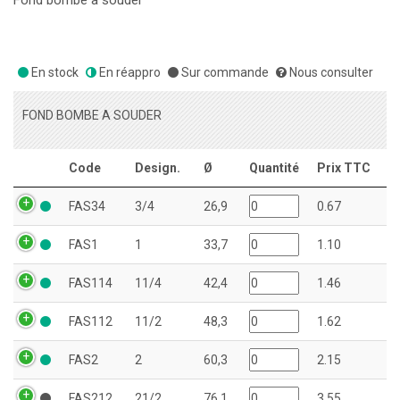
Fond bombé à souder
En stock
En réappro
Sur commande
Nous consulter
FOND BOMBE A SOUDER
Code
Design.
Ø
Quantité
Prix TTC
FAS34
3/4
26,9
0.67
FAS1
1
33,7
1.10
FAS114
11/4
42,4
1.46
FAS112
11/2
48,3
1.62
FAS2
2
60,3
2.15
FAS212
21/2
76,1
3.55