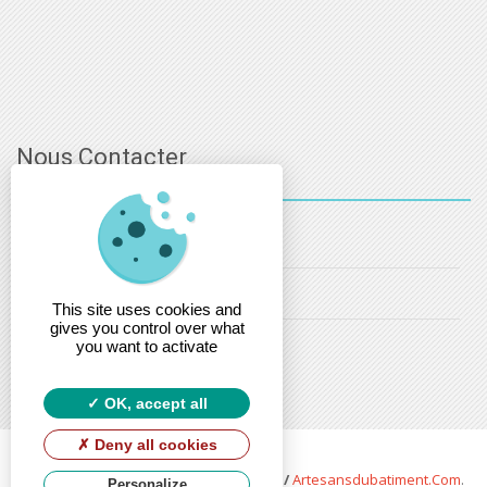
Nous Contacter
03 - 88 - 32 - 86 - 52
info@estsanitaire.fr
This site uses cookies and
gives you control over what
christophe.maring@estsanitaire.fr
you want to activate
OK, accept all
Deny all cookies
Copyright © 2026 Est Sanitaire by
Soft13
/
Artesansdubatiment.com
.
Personalize