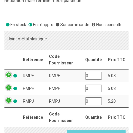
Réduction mâle femelle métal plastique
En stock
En réappro
Sur commande
Nous consulter
Joint métal plastique
Code
Référence
Quantité
Prix TTC
Fournisseur
RMPF
RMPF
5.08
RMPH
RMPH
5.08
RMPJ
RMPJ
5.20
Code
Référence
Quantité
Prix TTC
Fournisseur