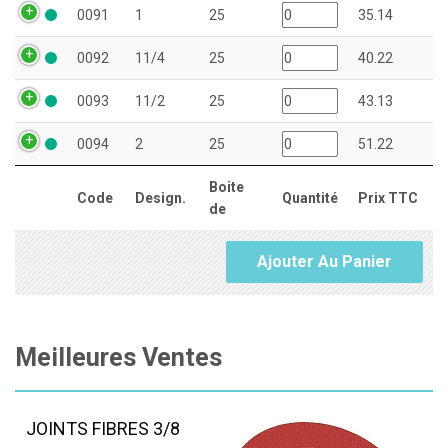
0091
1
25
35.14
0092
11/4
25
40.22
0093
11/2
25
43.13
0094
2
25
51.22
Boite
Code
Design.
Quantité
Prix TTC
de
Ajouter Au Panier
Meilleures Ventes
JOINTS FIBRES 3/8