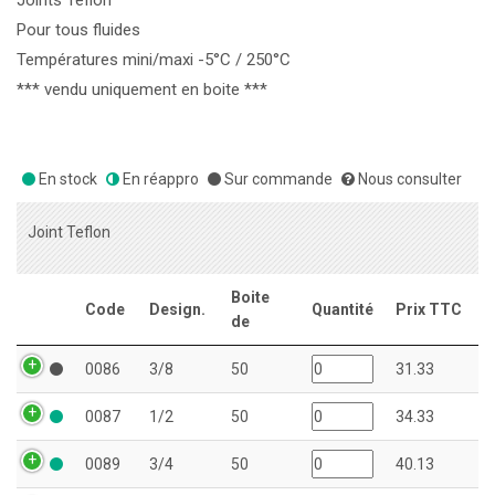
Joints Téflon
Pour tous fluides
Températures mini/maxi -5°C / 250°C
*** vendu uniquement en boite ***
En stock
En réappro
Sur commande
Nous consulter
Joint Teflon
Boite
Code
Design.
Quantité
Prix TTC
de
0086
3/8
50
31.33
0087
1/2
50
34.33
0089
3/4
50
40.13