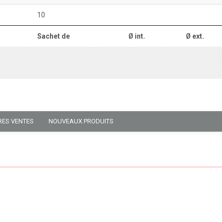
10
Sachet de
Ø int.
Ø ext.
RES VENTES
NOUVEAUX PRODUITS