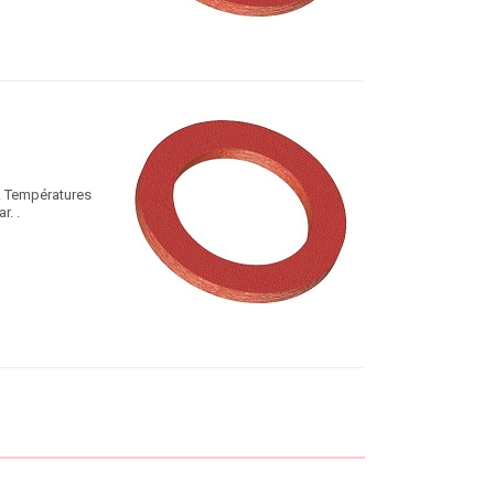
e. Températures
r. .