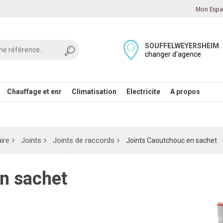
Mon Espac
SOUFFELWEYERSHEIM
changer d'agence
Chauffage et enr
Climatisation
Electricite
A propos
ire
Joints
Joints de raccords
Joints Caoutchouc en sachet
en sachet