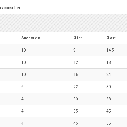
s consulter
Sachet de
Ø int.
Ø ext.
10
9
14.5
10
12
18
10
16
24
6
22
30
4
30
38
4
35
45
4
45
55