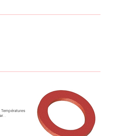
e. Températures
r. .