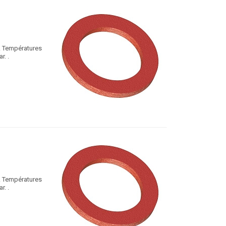
e. Températures
r. .
e. Températures
r. .