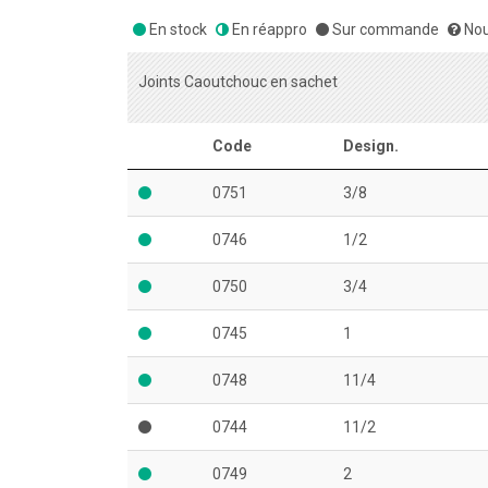
En stock
En réappro
Sur commande
Nou
Joints Caoutchouc en sachet
Code
Design.
0751
3/8
0746
1/2
0750
3/4
0745
1
0748
11/4
0744
11/2
0749
2