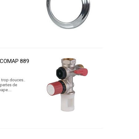
 COMAP 889
u trop douces..
 pertes de
ape....