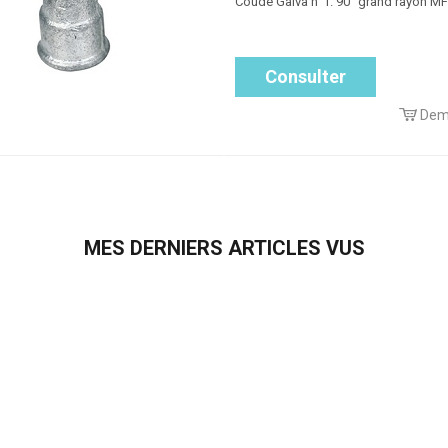
Coude Galva n°1. 90° grand rayon MF
Consulter
Dem
MES DERNIERS ARTICLES VUS