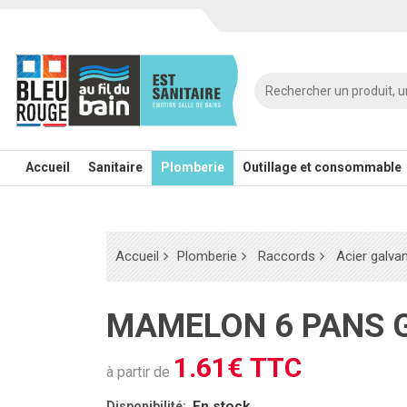
Accueil
Sanitaire
Plomberie
Outillage et consommable
Accueil
Plomberie
Raccords
Acier galva
MAMELON 6 PANS 
1.61€ TTC
à partir de
En stock
Disponibilité: