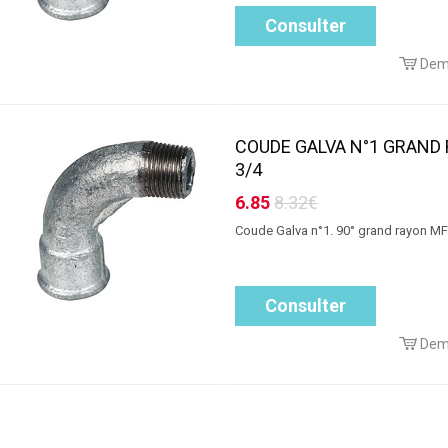
Consulter
Dem
COUDE GALVA N°1 GRAND
3/4
6.85
8.32€
Coude Galva n°1. 90° grand rayon MF
Consulter
Dem