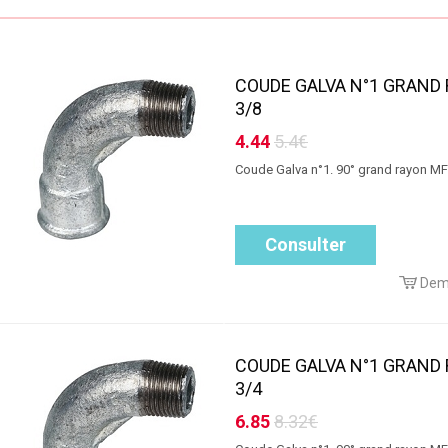
COUDE GALVA N°1 GRAND
3/8
4.44
5.4€
Coude Galva n°1. 90° grand rayon MF
Consulter
Dem
COUDE GALVA N°1 GRAND
3/4
6.85
8.32€