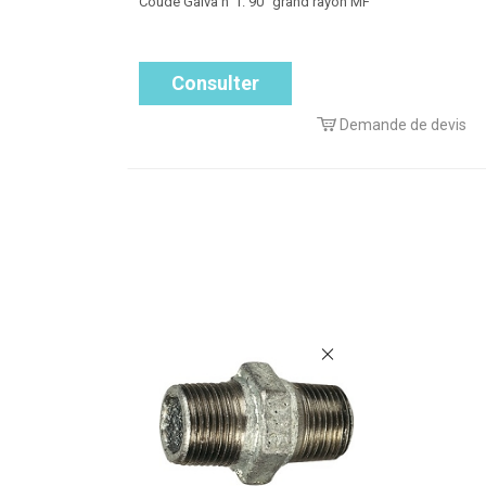
Coude Galva n°1. 90° grand rayon MF
Consulter
Demande de devis