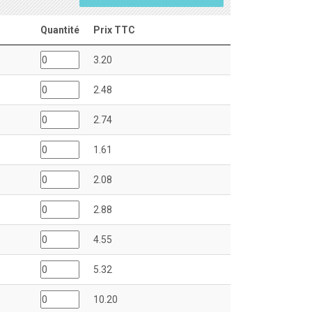
Quantité
Prix TTC
3.20
2.48
2.74
1.61
2.08
2.88
4.55
5.32
10.20