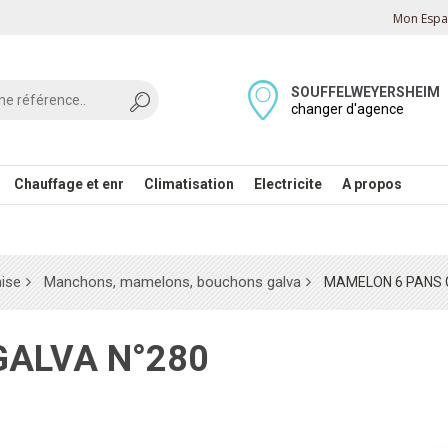
Mon Espac
SOUFFELWEYERSHEIM
changer d'agence
Chauffage et enr
Climatisation
Electricite
A propos
nise
Manchons, mamelons, bouchons galva
MAMELON 6 PANS 
GALVA N°280