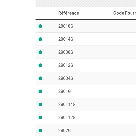
Référence
Code Fourn
28018G
28014G
28038G
28012G
28034G
2801G
280114G
280112G
2802G