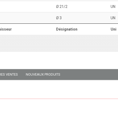
Ø 21/2
UN
Ø 3
UN
isseur
Désignation
Uni
RES VENTES
NOUVEAUX PRODUITS