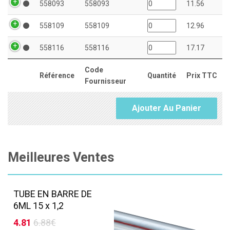
558093
558093
11.56
558109
558109
12.96
558116
558116
17.17
Code
Référence
Quantité
Prix TTC
Fournisseur
Ajouter Au Panier
Meilleures Ventes
TUBE EN BARRE DE
6ML 15 x 1,2
4.81
6.88€