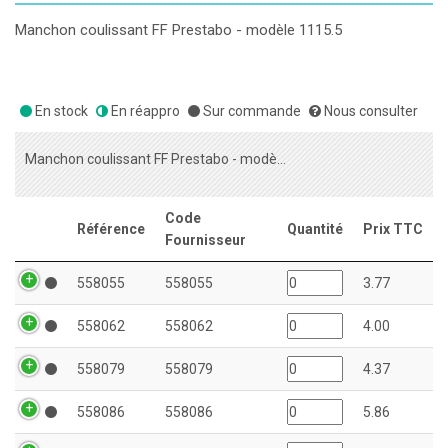
Manchon coulissant FF Prestabo - modèle 1115.5
En stock
En réappro
Sur commande
Nous consulter
Manchon coulissant FF Prestabo - modèle 1115.5
Code
Référence
Quantité
Prix TTC
Fournisseur
558055
558055
3.77
558062
558062
4.00
558079
558079
4.37
558086
558086
5.86