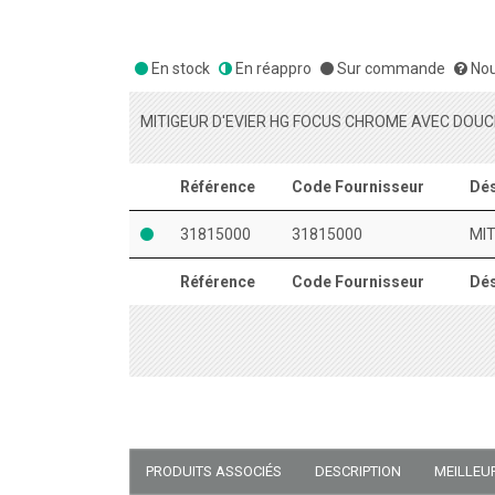
En stock
En réappro
Sur commande
Nou
MITIGEUR D'EVIER HG FOCUS CHROME AVEC DOU
Référence
Code Fournisseur
Dés
31815000
31815000
MI
Référence
Code Fournisseur
Dés
PRODUITS ASSOCIÉS
DESCRIPTION
MEILLEU