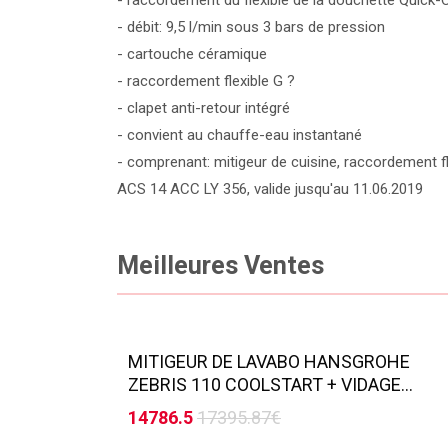
- raccordement du flexible de la douchette Quick
- débit: 9,5 l/min sous 3 bars de pression
- cartouche céramique
- raccordement flexible G ?
- clapet anti-retour intégré
- convient au chauffe-eau instantané
- comprenant: mitigeur de cuisine, raccordement fle
ACS 14 ACC LY 356, valide jusqu'au 11.06.2019
Meilleures Ventes
MITIGEUR DE LAVABO HANSGROHE
ZEBRIS 110 COOLSTART + VIDAGE...
14786.5
17395.87€