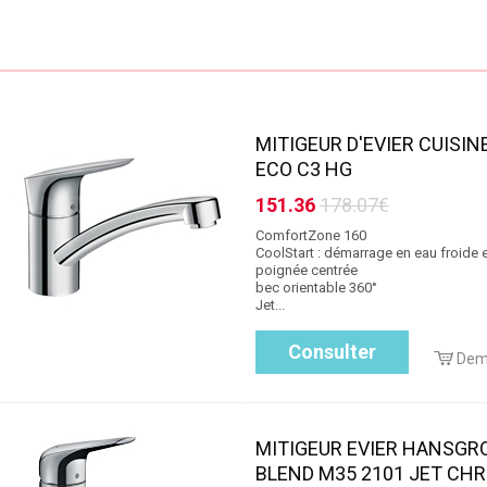
MITIGEUR D'EVIER CUISIN
ECO C3 HG
151.36
178.07€
ComfortZone 160
CoolStart : démarrage en eau froide 
poignée centrée
bec orientable 360°
Jet...
Consulter
Dem
MITIGEUR EVIER HANSGR
BLEND M35 2101 JET CH