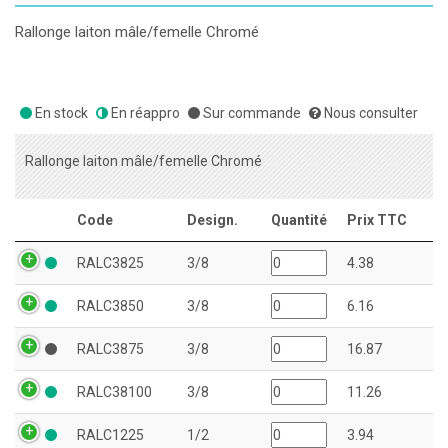
Rallonge laiton mâle/femelle Chromé
En stock
En réappro
Sur commande
Nous consulter
Rallonge laiton mâle/femelle Chromé
Code
Design.
Quantité
Prix TTC
RALC3825
3/8
4.38
RALC3850
3/8
6.16
RALC3875
3/8
16.87
RALC38100
3/8
11.26
RALC1225
1/2
3.94