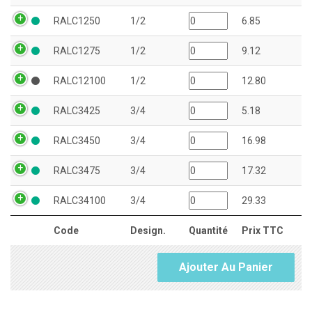
RALC1250
1/2
6.85
RALC1275
1/2
9.12
RALC12100
1/2
12.80
RALC3425
3/4
5.18
RALC3450
3/4
16.98
RALC3475
3/4
17.32
RALC34100
3/4
29.33
Code
Design.
Quantité
Prix TTC
Ajouter Au Panier