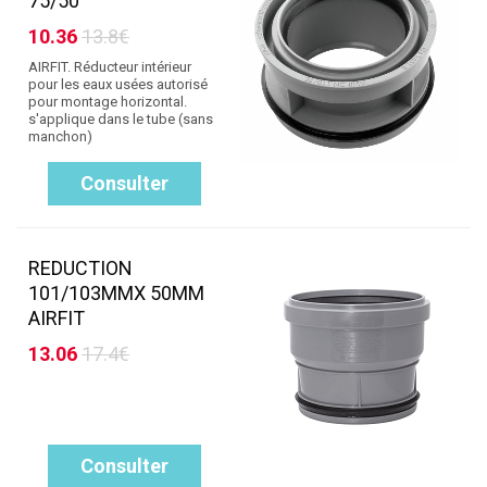
75/50
10.36
13.8€
AIRFIT. Réducteur intérieur
pour les eaux usées autorisé
pour montage horizontal.
s'applique dans le tube (sans
manchon)
Consulter
REDUCTION
101/103MMX 50MM
AIRFIT
13.06
17.4€
Consulter