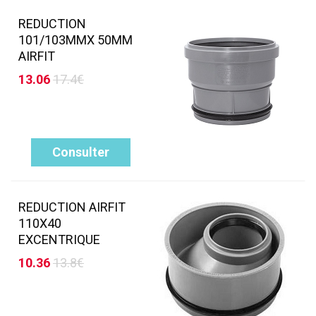
REDUCTION
101/103MMX 50MM
AIRFIT
13.06
17.4€
Consulter
REDUCTION AIRFIT
110X40
EXCENTRIQUE
10.36
13.8€