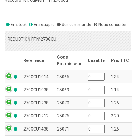
Raccord fer/cuivre FF n°270gcu
En stock
En réappro
Sur commande
Nous consulter
REDUCTION FF N°270GCU
Code
Référence
Quantité
Prix TTC
Fournisseur
270GCU1014
25066
1.34
270GCU1038
25069
1.14
270GCU1238
25070
1.26
270GCU1212
25076
2.20
270GCU1438
25071
1.26