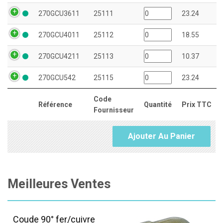
270GCU3611
25111
23.24
270GCU4011
25112
18.55
270GCU4211
25113
10.37
270GCU542
25115
23.24
Code
Référence
Quantité
Prix TTC
Fournisseur
Ajouter Au Panier
Meilleures Ventes
Coude 90° fer/cuivre