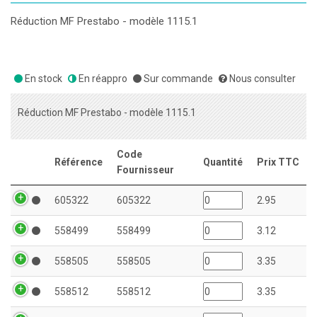
Réduction MF Prestabo - modèle 1115.1
En stock
En réappro
Sur commande
Nous consulter
Réduction MF Prestabo - modèle 1115.1
Code
Référence
Quantité
Prix TTC
Fournisseur
605322
605322
2.95
558499
558499
3.12
558505
558505
3.35
558512
558512
3.35