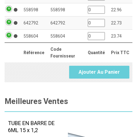
558598
558598
22.96
642792
642792
22.73
558604
558604
23.74
Code
Référence
Quantité
Prix TTC
Fournisseur
Ajouter Au Panier
Meilleures Ventes
TUBE EN BARRE DE
6ML 15 x 1,2