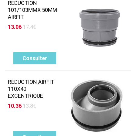
REDUCTION
101/103MMX 50MM
AIRFIT
13.06
17.4€
Consulter
REDUCTION AIRFIT
110X40
EXCENTRIQUE
10.36
13.8€