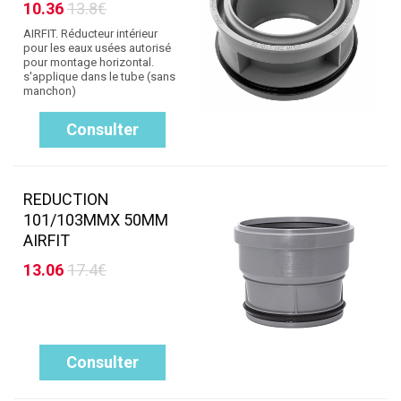
10.36
13.8€
AIRFIT. Réducteur intérieur
pour les eaux usées autorisé
pour montage horizontal.
s'applique dans le tube (sans
manchon)
Consulter
REDUCTION
101/103MMX 50MM
AIRFIT
13.06
17.4€
Consulter