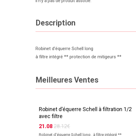
Il n'y a pas de produit associé.
Description
Robinet d'équerre Schell long
à filtre intégré ** protection de mitigeurs **
Meilleures Ventes
Robinet d'équerre Schell à filtration 1/2
avec filtre
21.08
28.12€
Robinet d'équerre Schell long . à filtre intégré **