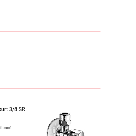
ourt 3/8 SR
éflonné