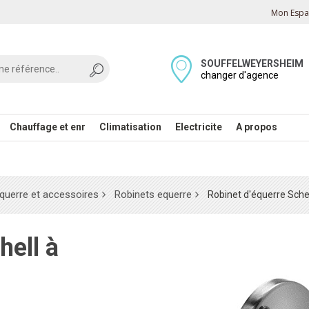
Mon Espac
SOUFFELWEYERSHEIM
changer d'agence
Chauffage et enr
Climatisation
Electricite
A propos
querre et accessoires
Robinets equerre
Robinet d'équerre Schell