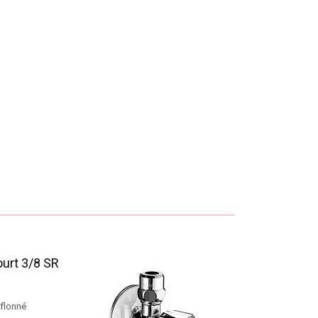
ourt 3/8 SR
éflonné