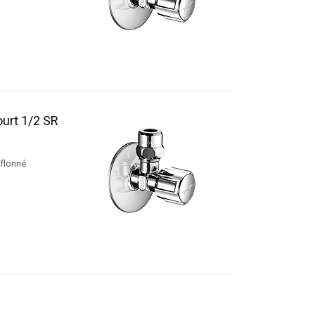
ourt 1/2 SR
éflonné