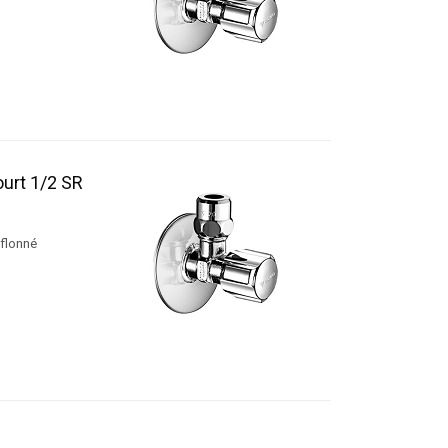
ourt 1/2 SR
éflonné