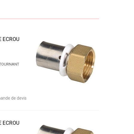
E ECROU
 TOURNANT
ande de devis
E ECROU