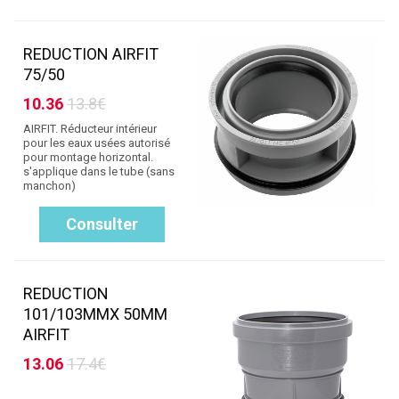
REDUCTION AIRFIT
75/50
10.36
13.8€
AIRFIT. Réducteur intérieur
pour les eaux usées autorisé
pour montage horizontal.
s'applique dans le tube (sans
manchon)
Consulter
REDUCTION
101/103MMX 50MM
AIRFIT
13.06
17.4€