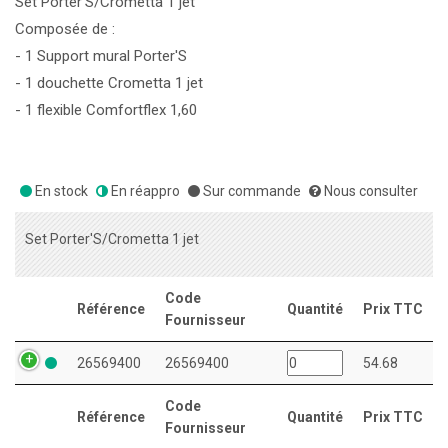
Set Porter'S/Crometta 1 jet
Composée de :
- 1 Support mural Porter'S
- 1 douchette Crometta 1 jet
- 1 flexible Comfortflex 1,60
En stock
En réappro
Sur commande
Nous consulter
Set Porter'S/Crometta 1 jet
Code
Référence
Quantité
Prix TTC
Fournisseur
26569400
26569400
54.68
Code
Référence
Quantité
Prix TTC
Fournisseur