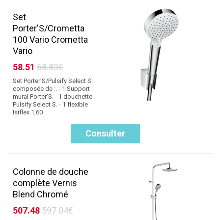
Set
Porter'S/Crometta
100 Vario Crometta
Vario
58.51
68.83€
Set Porter'S/Pulsify Select S.
composée de :. - 1 Support
mural Porter'S. - 1 douchette
Pulsify Select S. - 1 flexible
Isiflex 1,60
Consulter
Colonne de douche
complète Vernis
Blend Chromé
507.48
597.04€