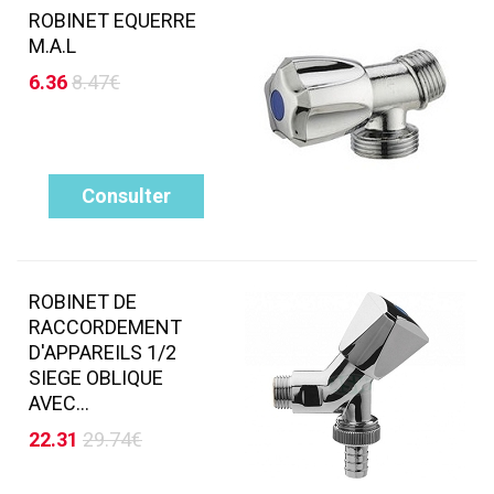
ROBINET EQUERRE
M.A.L
6.36
8.47€
Consulter
ROBINET DE
RACCORDEMENT
D'APPAREILS 1/2
SIEGE OBLIQUE
AVEC...
22.31
29.74€