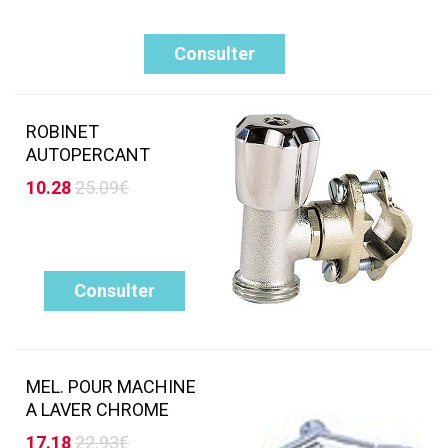
Consulter
ROBINET
AUTOPERCANT
10.28
25.09€
Consulter
MEL. POUR MACHINE
A LAVER CHROME
17.18
22.93€