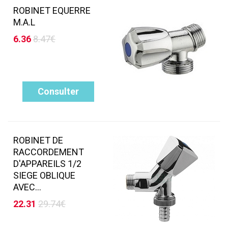
ROBINET EQUERRE
M.A.L
6.36
8.47€
Consulter
ROBINET DE
RACCORDEMENT
D'APPAREILS 1/2
SIEGE OBLIQUE
AVEC...
22.31
29.74€