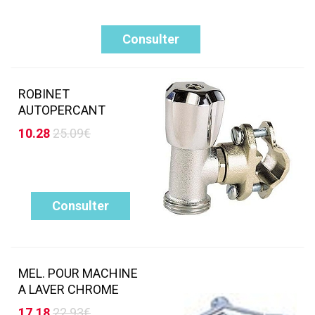
Consulter
ROBINET
AUTOPERCANT
10.28
25.09€
Consulter
MEL. POUR MACHINE
A LAVER CHROME
17.18
22.93€