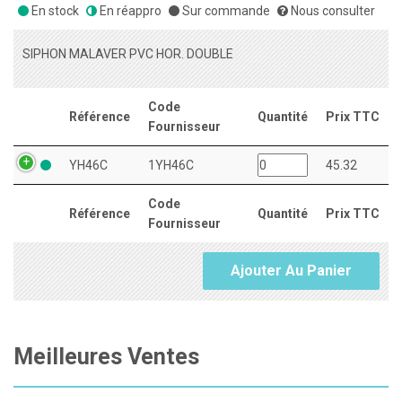
En stock
En réappro
Sur commande
Nous consulter
SIPHON MALAVER PVC HOR. DOUBLE
Code
Référence
Quantité
Prix TTC
Fournisseur
YH46C
1YH46C
45.32
Code
Référence
Quantité
Prix TTC
Fournisseur
Ajouter Au Panier
Meilleures Ventes