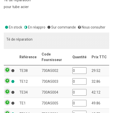
Té de réparation
pour tube acier
En stock
En réappro
Sur commande
Nous consulter
Té de réparation
Code
Référence
Quantité
Prix TTC
Fournisseur
TE38
730A5002
29.52
TE12
730A5003
32.86
TE34
730A5004
42.12
TE1
730A5005
49.86