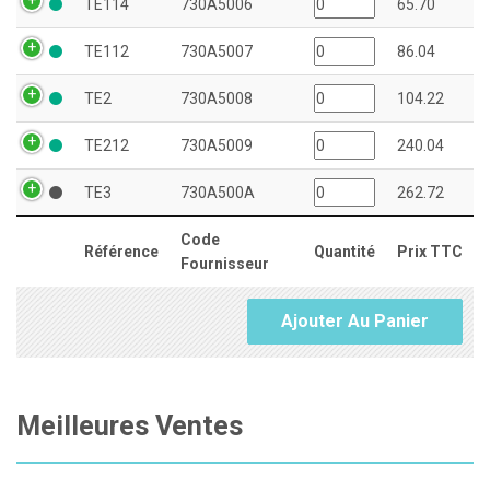
TE114
730A5006
65.70
TE112
730A5007
86.04
TE2
730A5008
104.22
TE212
730A5009
240.04
TE3
730A500A
262.72
Code
Référence
Quantité
Prix TTC
Fournisseur
Ajouter Au Panier
Meilleures Ventes