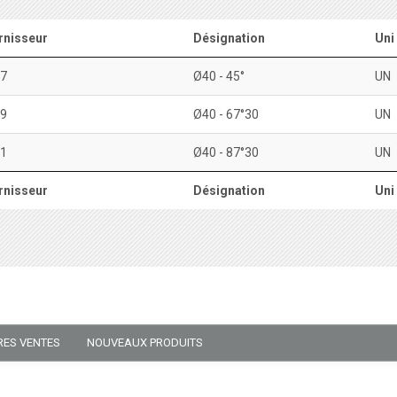
rnisseur
Désignation
Uni
7
Ø40 - 45°
UN
9
Ø40 - 67°30
UN
1
Ø40 - 87°30
UN
rnisseur
Désignation
Uni
RES VENTES
NOUVEAUX PRODUITS