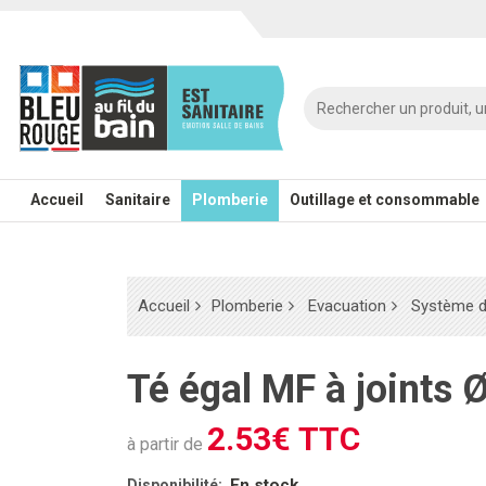
Accueil
Sanitaire
Plomberie
Outillage et consommable
Accueil
Plomberie
Evacuation
Système d'
Té égal MF à joints 
2.53€ TTC
à partir de
En stock
Disponibilité: