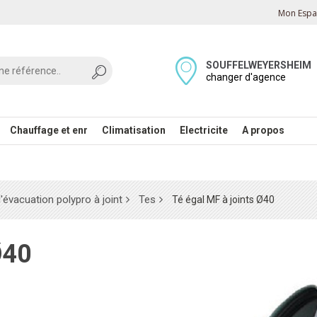
Mon Espac
SOUFFELWEYERSHEIM
changer d'agence
Chauffage et enr
Climatisation
Electricite
A propos
évacuation polypro à joint
Tes
Té égal MF à joints Ø40
Ø40