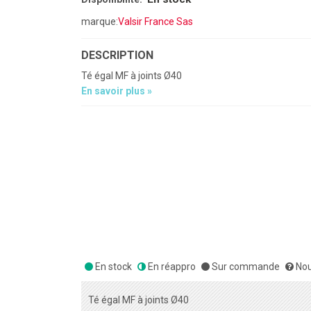
marque:
Valsir France Sas
DESCRIPTION
Té égal MF à joints Ø40
En savoir plus »
En stock
En réappro
Sur commande
Nou
Té égal MF à joints Ø40