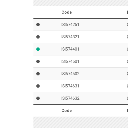
Code
ISI574251
ISI574321
ISI574401
ISI574501
ISI574502
ISI574631
ISI574632
Code