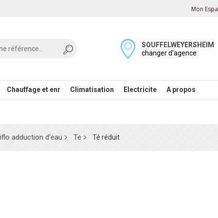
Mon Espac
SOUFFELWEYERSHEIM
changer d'agence
Chauffage et enr
Climatisation
Electricite
A propos
iflo adduction d'eau
Te
Té réduit