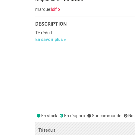
marque:
Isiflo
DESCRIPTION
Té réduit
En savoir plus »
En stock
En réappro
Sur commande
Nou
Té réduit