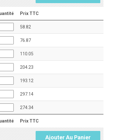
uantité
Prix TTC
58.82
76.87
110.05
204.23
193.12
297.14
274.34
uantité
Prix TTC
Ajouter Au Panier