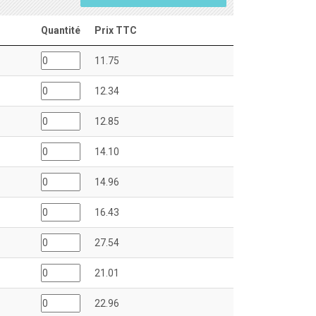
Quantité
Prix TTC
11.75
12.34
12.85
14.10
14.96
16.43
27.54
21.01
22.96