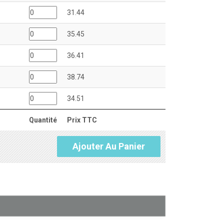
31.44
35.45
36.41
38.74
34.51
Quantité
Prix TTC
Ajouter Au Panier