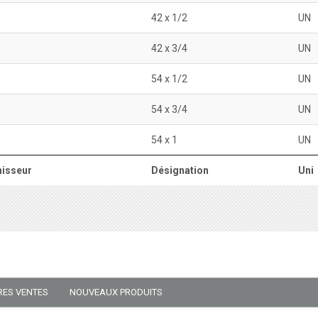
42 x 1/2
UN
42 x 3/4
UN
54 x 1/2
UN
54 x 3/4
UN
54 x 1
UN
isseur
Désignation
Uni
RES VENTES
NOUVEAUX PRODUITS