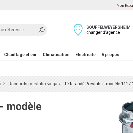
Mon Espac
SOUFFELWEYERSHEIM
changer d'agence
Chauffage et enr
Climatisation
Electricite
A propos
r
Raccords prestabo viega
Té taraudé Prestabo - modèle 1117-