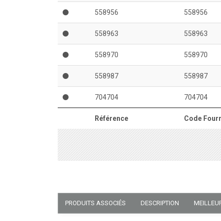
558956
558956
558963
558963
558970
558970
558987
558987
704704
704704
Référence
Code Fourn
PRODUITS ASSOCIÉS
DESCRIPTION
MEILLEU