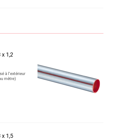
x 1,2
é à l'extérieur
au mètre)
x 1,5