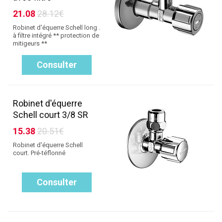
21.08
28.12€
Robinet d'équerre Schell long .
à filtre intégré ** protection de
mitigeurs **
Consulter
Robinet d'équerre
Schell court 3/8 SR
15.38
20.51€
Robinet d'équerre Schell
court. Pré-téflonné
Consulter