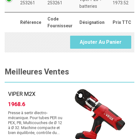
253261
253261
1973.52
batteries
Code
Référence
Désignation
Prix TTC
Fournisseur
Ajouter Au Panier
Meilleures Ventes
VIPER M2X
1968.6
Presse à sertir électro-
mécanique. Pour tubes PER ou
PEX, PB, Multicouches de Ø 12
à Ø 32. Machine compacte et
bien équilibrée, contrôle du...