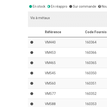
En stock
En réappro
Sur commande
Nou
Vis à métaux
Référence
Code Fournis
VM440
160364
VM453
160366
VM465
160365
VM545
160350
VM560
160351
VM577
160352
VM588
160353