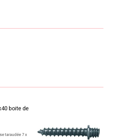
x40 boite de
se taraudée 7 x