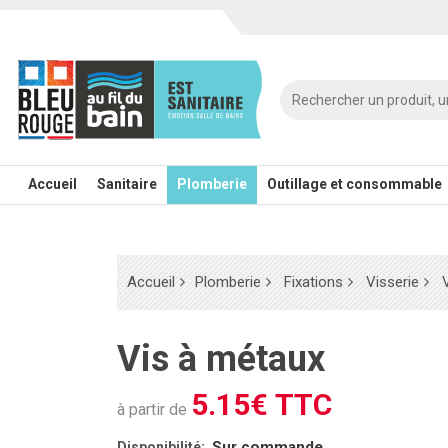
Accueil
Sanitaire
Plomberie
Outillage et consommable
Accueil
Plomberie
Fixations
Visserie
Vis à métaux
5.15€ TTC
à partir de
Sur commande
Disponibilité: