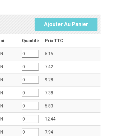
Ajouter Au Panier
ni
Quantité
Prix TTC
UN
5.15
UN
7.42
UN
9.28
UN
7.38
UN
5.83
UN
12.44
UN
7.94