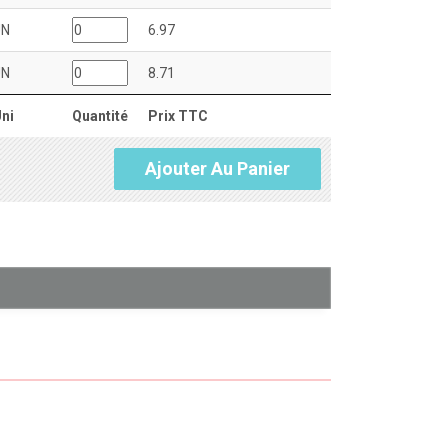
UN
6.97
UN
8.71
ni
Quantité
Prix TTC
Ajouter Au Panier