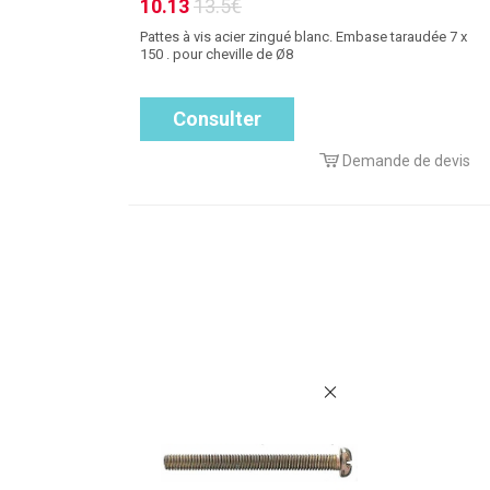
10.13
13.5€
Pattes à vis acier zingué blanc. Embase taraudée 7 x
150 . pour cheville de Ø8
Consulter
Demande de devis