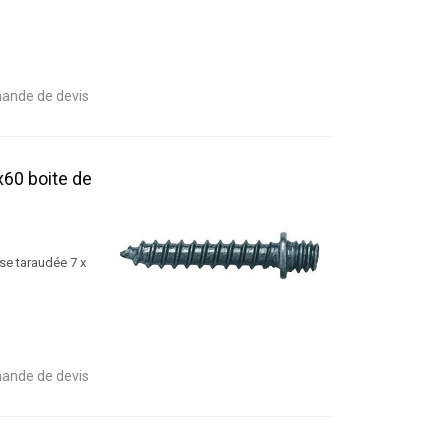
ande de devis
x60 boite de
se taraudée 7 x
ande de devis