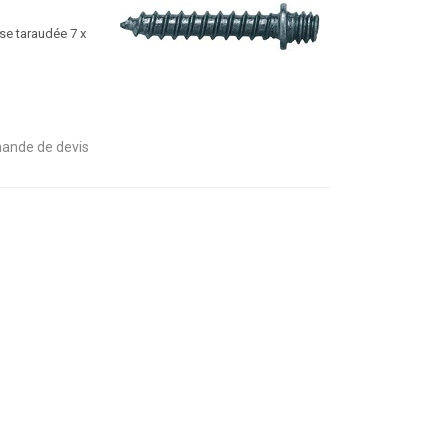
se taraudée 7 x
ande de devis