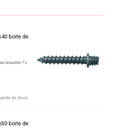
x40 boite de
se taraudée 7 x
ande de devis
x60 boite de