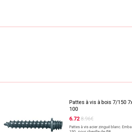
Pattes à vis à bois 7/150 7
100
6.72
8.96€
Pattes à vis acier zingué blanc. Emba
150 . pour cheville de Ø8