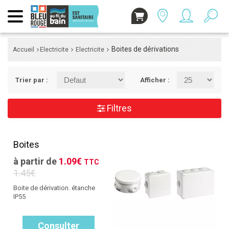
Boites de dérivations
Accueil
Electricite
Electricite
Trier par :
Afficher :
Filtres
Boites
à partir de
1.09€
TTC
1.45€
Boite de dérivation. étanche
IP55
Consulter