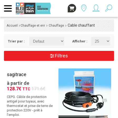
Cable chauffant
Accueil
Chauffage et enr
Chauffage
Trier par :
Afficher :
Filtres
sagitrace
à partir de
128.7€
171.6€
TTC
CEPG. Câble de protection
antigel pour tuyaux, avec
thermostat et prise de terre de
protection 220V - prêt à
l'emploi.