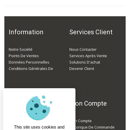
Information
Services Client
Notre Société
Nous Contacter
Points De Ventes
Services Après Vente
Données Personnelles
Solutions D'achat
Conditions Générales De Ventes
Devenir Client
F.A.Q
Mon Compte
Je Suis Professionnel, Mais Je N'ai Pas Encore De Compte, Comment Faire ?
Mon Compte
Je Ne Suis Pas Un Professionnel, Puis-Je Acheter Du Matériel Chez Vous ?
This site uses cookies and
Historique De Commande