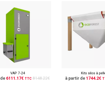
TTC
CONSULTER
CONSULT
VAP 7-24
Kits silos à pell
Demande de devis
Demande de de
r de
6111.17€
8148.22€
à partir de
1744.2€
TTC
T