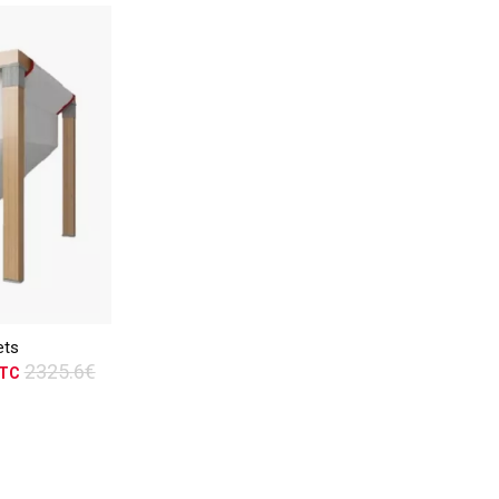
TTC
ER
ets
vis
2325.6€
TC