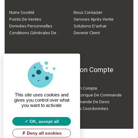
Notre Société
Nous Contacter
Points De Ventes
Services Après Vente
Données Personnelles
Solutions D'achat
Conditions Générales De Ventes
Devenir Client
F.A.Q
Mon Compte
Je Suis Professionnel, Mais Je N'ai Pas Encore De Compte, Comment Faire ?
Mon Compte
Je Ne Suis Pas Un Professionnel, Puis-Je Acheter Du Matériel Chez Vous ?
This site uses cookies and
Historique De Commande
gives you control over what
Faites-Vous Des Livraisons À Domicile ?
Demande De Devis
you want to activate
Mes Coordonnées
OK, accept all
Deny all cookies