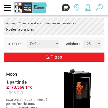
Accueil
Chauffage et enr
Energies renouvelables
Poeles à granulés
Trier par :
Afficher :
Filtres
Moon
à partir de
2173.56€
TTC
2898.07€
ECOFOREST Moon II. - Poêle à
pellets étanche (BBC -
RT2012), à modulation