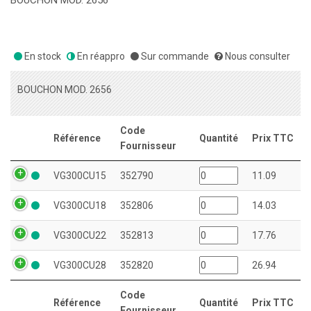
BOUCHON MOD. 2656
En stock
En réappro
Sur commande
Nous consulter
BOUCHON MOD. 2656
Code
Référence
Quantité
Prix TTC
Fournisseur
VG300CU15
352790
11.09
VG300CU18
352806
14.03
VG300CU22
352813
17.76
VG300CU28
352820
26.94
Code
Référence
Quantité
Prix TTC
Fournisseur